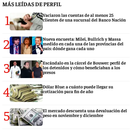
MÁS LEÍDAS DE PERFIL
1
Vaciaron las cuentas de al menos 25
clientes de una sucursal del Banco Nación
2
Nueva encuesta: Milei, Bullrich y Massa
medido en cada una de las provincias del
país: dónde gana cada uno
3
Escándalo en la cárcel de Bouwer: perfil de
los detenidos y cómo beneficiaban a los
presos
4
Dólar Blue: a cuánto puede llegar su
cotización para fin de año
5
El mercado descuenta una devaluación del
peso en noviembre y diciembre