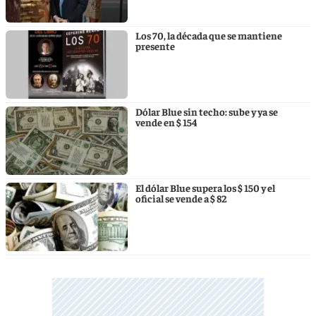
Los 70, la década que se mantiene
presente
Dólar Blue sin techo: sube y ya se
vende en $ 154
El dólar Blue supera los $ 150 y el
oficial se vende a $ 82