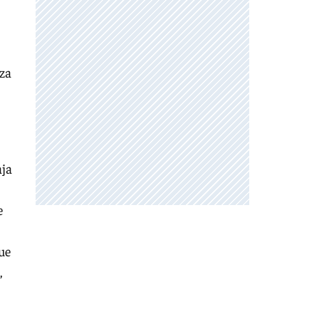
eza
aja
e
ue
,