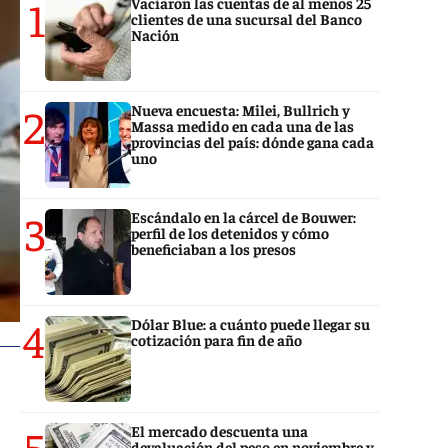
1
Vaciaron las cuentas de al menos 25
clientes de una sucursal del Banco
Nación
2
Nueva encuesta: Milei, Bullrich y
Massa medido en cada una de las
provincias del país: dónde gana cada
uno
3
Escándalo en la cárcel de Bouwer:
perfil de los detenidos y cómo
beneficiaban a los presos
4
Dólar Blue: a cuánto puede llegar su
cotización para fin de año
5
El mercado descuenta una
devaluación del peso en noviembre y