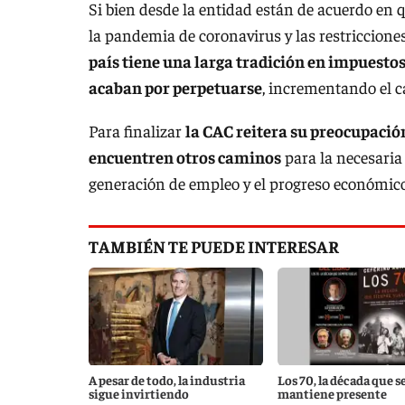
Si bien desde la entidad están de acuerdo en 
la pandemia de coronavirus y las restriccione
país tiene una larga tradición en impuestos
acaban por perpetuarse
, incrementando el c
Para finalizar
la CAC reitera su preocupació
encuentren otros caminos
para la necesaria 
generación de empleo y el progreso económico 
TAMBIÉN TE PUEDE INTERESAR
A pesar de todo, la industria
Los 70, la década que s
sigue invirtiendo
mantiene presente