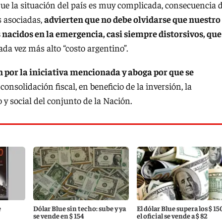
que la situación del país es muy complicada, consecuencia 
s asociadas,
advierten que no debe olvidarse que nuestro
 nacidos en la emergencia, casi siempre distorsivos, que
ada vez más alto “costo argentino”.
n por la iniciativa mencionada y aboga por que se
consolidación fiscal, en beneficio de la inversión, la
y social del conjunto de la Nación.
e
Dólar Blue sin techo: sube y ya
El dólar Blue supera los $ 15
se vende en $ 154
el oficial se vende a $ 82