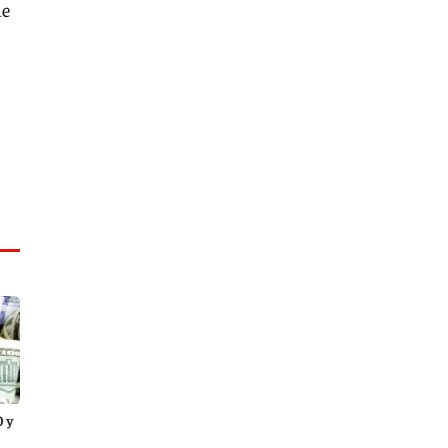
de
0 y