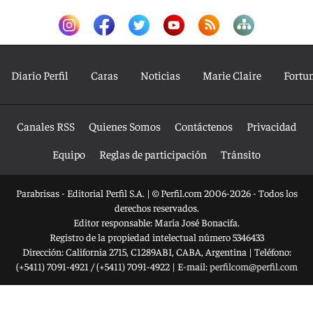
Diario Perfil
Caras
Noticias
Marie Claire
Fortu
Canales RSS
Quienes Somos
Contáctenos
Privacidad
Equipo
Reglas de participación
Tránsito
Parabrisas - Editorial Perfil S.A.
| © Perfil.com 2006-2026 - Todos los
derechos reservados.
Editor responsable: María José Bonacifa.
Registro de la propiedad intelectual número 5346433
Dirección:
California 2715
,
C1289ABI
,
CABA, Argentina
| Teléfono:
(+5411) 7091-4921
/
(+5411) 7091-4922
| E-mail:
perfilcom@perfil.com