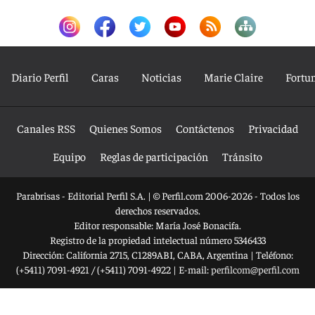
Diario Perfil
Caras
Noticias
Marie Claire
Fortu
Canales RSS
Quienes Somos
Contáctenos
Privacidad
Equipo
Reglas de participación
Tránsito
Parabrisas - Editorial Perfil S.A.
| © Perfil.com 2006-2026 - Todos los
derechos reservados.
Editor responsable: María José Bonacifa.
Registro de la propiedad intelectual número 5346433
Dirección:
California 2715
,
C1289ABI
,
CABA, Argentina
| Teléfono:
(+5411) 7091-4921
/
(+5411) 7091-4922
| E-mail:
perfilcom@perfil.com