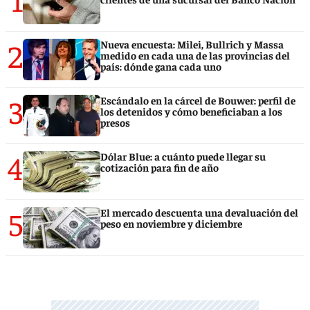
2
Nueva encuesta: Milei, Bullrich y Massa
medido en cada una de las provincias del
país: dónde gana cada uno
3
Escándalo en la cárcel de Bouwer: perfil de
los detenidos y cómo beneficiaban a los
presos
4
Dólar Blue: a cuánto puede llegar su
cotización para fin de año
5
El mercado descuenta una devaluación del
peso en noviembre y diciembre