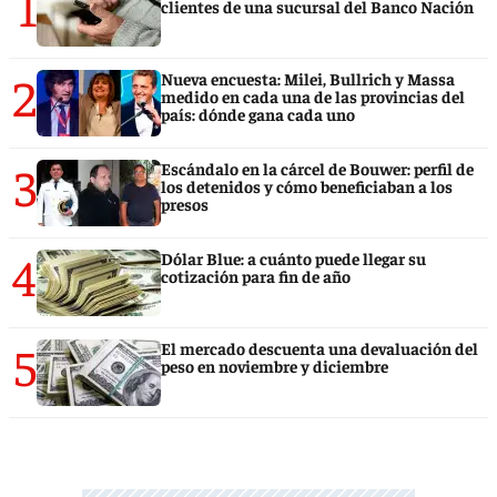
1
clientes de una sucursal del Banco Nación
2
Nueva encuesta: Milei, Bullrich y Massa
medido en cada una de las provincias del
país: dónde gana cada uno
3
Escándalo en la cárcel de Bouwer: perfil de
los detenidos y cómo beneficiaban a los
presos
4
Dólar Blue: a cuánto puede llegar su
cotización para fin de año
5
El mercado descuenta una devaluación del
peso en noviembre y diciembre