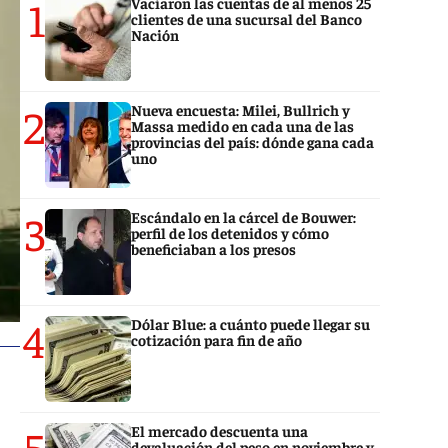
1
Vaciaron las cuentas de al menos 25
clientes de una sucursal del Banco
Nación
2
Nueva encuesta: Milei, Bullrich y
Massa medido en cada una de las
provincias del país: dónde gana cada
uno
3
Escándalo en la cárcel de Bouwer:
perfil de los detenidos y cómo
beneficiaban a los presos
4
Dólar Blue: a cuánto puede llegar su
cotización para fin de año
5
El mercado descuenta una
devaluación del peso en noviembre y