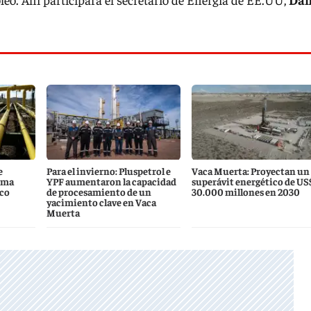
e
Para el invierno: Pluspetrol e
Vaca Muerta: Proyectan un
ema
YPF aumentaron la capacidad
superávit energético de US
ico
de procesamiento de un
30.000 millones en 2030
yacimiento clave en Vaca
Muerta