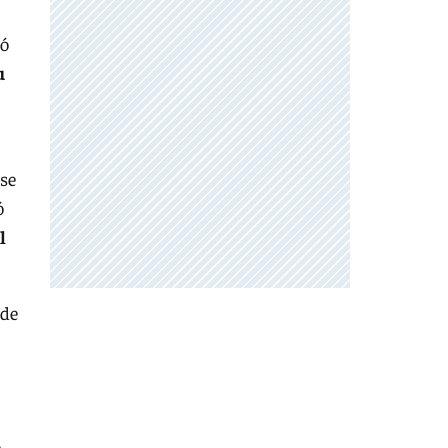
mó
u
 se
ó
l
 de
n