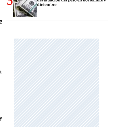
diciembre
e
a
y