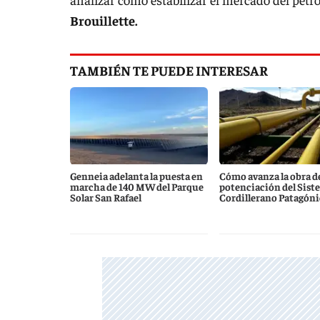
Brouillette.
TAMBIÉN TE PUEDE INTERESAR
Genneia adelanta la puesta en
Cómo avanza la obra d
marcha de 140 MW del Parque
potenciación del Sist
Solar San Rafael
Cordillerano Patagón