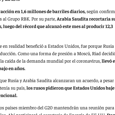
racción en 1,6 millones de barriles diarios,
según confir
ís al Grupo RBK. Por su parte,
Arabia Saudita recortaría s
, luego del récord que alcanzó este mes al producir 12,3
e en realidad benefició a Estados Unidos, fue porque Rusia
producción. Como una forma de presión a Moscú, Riad decidi
 la caída de la demanda mundial por el coronavirus,
llevó e
 bajo en años.
ue Rusia y Arabia Saudita alcanzaran un acuerdo, a pesar
 tenía su país,
los rusos pidieron que Estados Unidos baje
encional.
 los países miembro del G20 mantendrán una reunión para
leo. Ahí participará el secretario de Energía de EE.UU,
Da