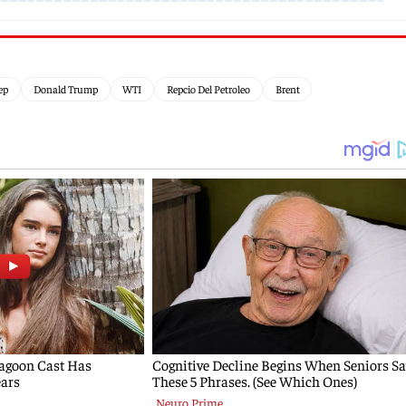
ep
Donald Trump
WTI
Repcio Del Petroleo
Brent