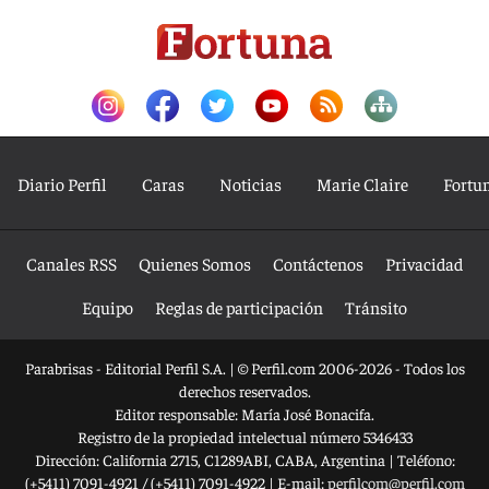
Diario Perfil
Caras
Noticias
Marie Claire
Fortu
Canales RSS
Quienes Somos
Contáctenos
Privacidad
Equipo
Reglas de participación
Tránsito
Parabrisas - Editorial Perfil S.A.
| © Perfil.com 2006-2026 - Todos los
derechos reservados.
Editor responsable: María José Bonacifa.
Registro de la propiedad intelectual número 5346433
Dirección:
California 2715
,
C1289ABI
,
CABA, Argentina
| Teléfono:
(+5411) 7091-4921
/
(+5411) 7091-4922
| E-mail:
perfilcom@perfil.com