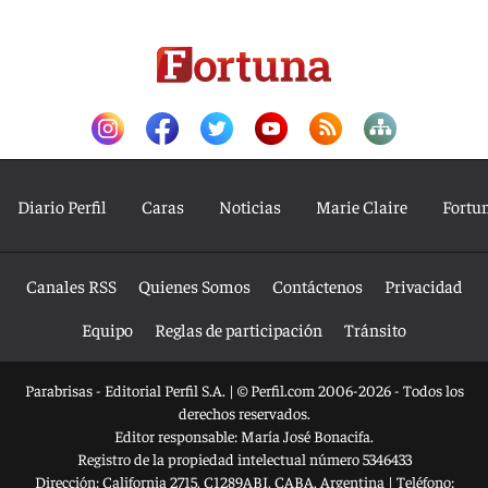
Diario Perfil
Caras
Noticias
Marie Claire
Fortu
Canales RSS
Quienes Somos
Contáctenos
Privacidad
Equipo
Reglas de participación
Tránsito
Parabrisas - Editorial Perfil S.A.
| © Perfil.com 2006-2026 - Todos los
derechos reservados.
Editor responsable: María José Bonacifa.
Registro de la propiedad intelectual número 5346433
Dirección:
California 2715
,
C1289ABI
,
CABA, Argentina
| Teléfono: