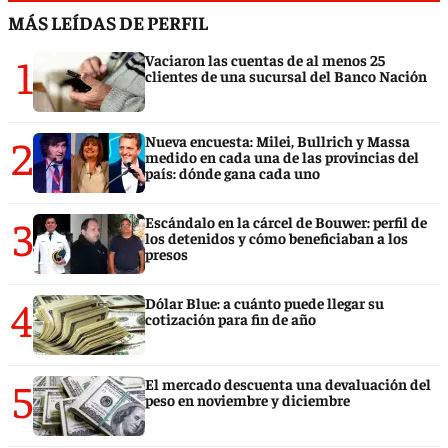
MÁS LEÍDAS DE PERFIL
1
Vaciaron las cuentas de al menos 25
clientes de una sucursal del Banco Nación
2
Nueva encuesta: Milei, Bullrich y Massa
medido en cada una de las provincias del
país: dónde gana cada uno
3
Escándalo en la cárcel de Bouwer: perfil de
los detenidos y cómo beneficiaban a los
presos
4
Dólar Blue: a cuánto puede llegar su
cotización para fin de año
5
El mercado descuenta una devaluación del
peso en noviembre y diciembre