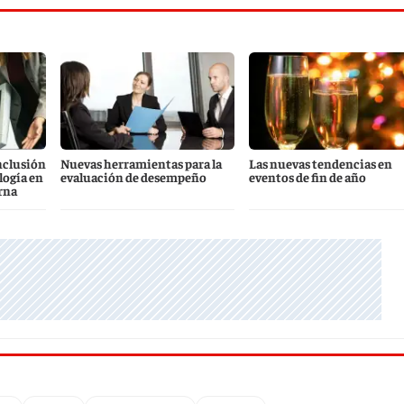
nclusión
Nuevas herramientas para la
Las nuevas tendencias en
logía en
evaluación de desempeño
eventos de fin de año
rna