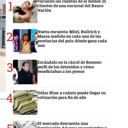
1
Vaciaron las cuentas de al menos 25
clientes de una sucursal del Banco
Nación
2
Nueva encuesta: Milei, Bullrich y
Massa medido en cada una de las
provincias del país: dónde gana cada
uno
3
Escándalo en la cárcel de Bouwer:
perfil de los detenidos y cómo
beneficiaban a los presos
4
Dólar Blue: a cuánto puede llegar su
cotización para fin de año
5
El mercado descuenta una
devaluación del peso en noviembre y