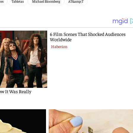
res
Tabletas
Michael Bloomberg
AT&amp;T