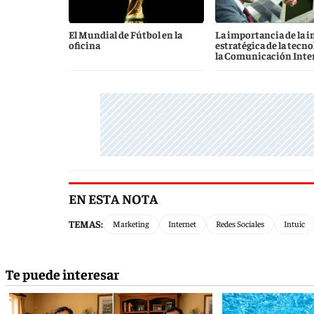
El Mundial de Fútbol en la
La importancia de la i
oficina
estratégica de la tecno
la Comunicación Inte
EN ESTA NOTA
TEMAS:
Marketing
Internet
Redes Sociales
Intuic