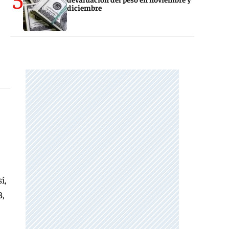
diciembre
í,
B,