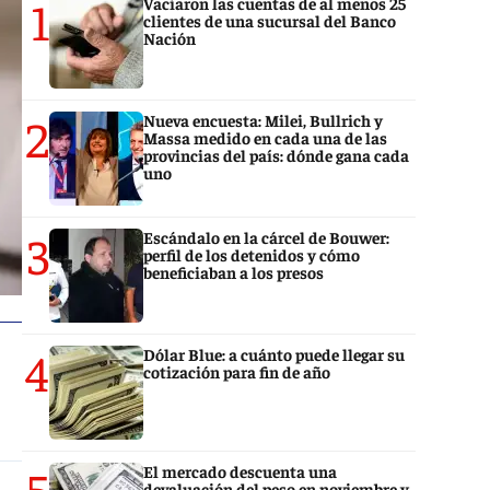
1
Vaciaron las cuentas de al menos 25
clientes de una sucursal del Banco
Nación
2
Nueva encuesta: Milei, Bullrich y
Massa medido en cada una de las
provincias del país: dónde gana cada
uno
3
Escándalo en la cárcel de Bouwer:
perfil de los detenidos y cómo
beneficiaban a los presos
4
Dólar Blue: a cuánto puede llegar su
cotización para fin de año
5
El mercado descuenta una
devaluación del peso en noviembre y