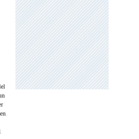
del
 un
er
sen
l