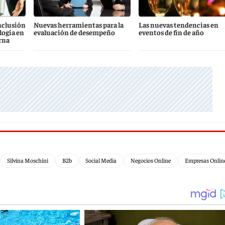
nclusión
Nuevas herramientas para la
Las nuevas tendencias en
logía en
evaluación de desempeño
eventos de fin de año
rna
Silvina Moschini
B2b
Social Media
Negocios Online
Empresas Onlin