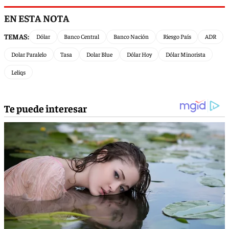
EN ESTA NOTA
TEMAS:
Dólar
Banco Central
Banco Nación
Riesgo País
ADR
Dolar Paralelo
Tasa
Dolar Blue
Dólar Hoy
Dólar Minorista
Leliqs