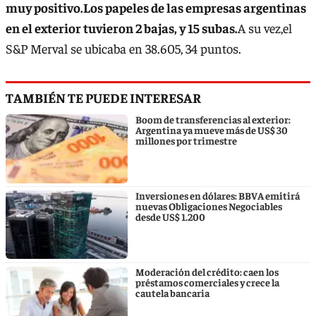
muy positivo.Los papeles de las empresas argentinas
en el exterior tuvieron 2 bajas, y 15 subas.
A su vez,el
S&P Merval se ubicaba en 38.605, 34 puntos.
TAMBIÉN TE PUEDE INTERESAR
Boom de transferencias al exterior:
Argentina ya mueve más de US$ 30
millones por trimestre
Inversiones en dólares: BBVA emitirá
nuevas Obligaciones Negociables
desde US$ 1.200
Moderación del crédito: caen los
préstamos comerciales y crece la
cautela bancaria