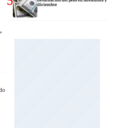
diciembre
,
ndo