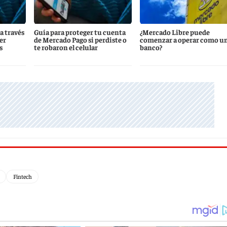
a través
Guía para proteger tu cuenta
¿Mercado Libre puede
er
de Mercado Pago si perdiste o
comenzar a operar como u
s
te robaron el celular
banco?
Fintech