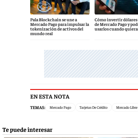
Pala Blockchain se une a
Cómo invertir dólares 
Mercado Pago para impulsar la
de Mercado Pago y pod
tokenización de activos del
usarlos cuando quiera
mundo real
EN ESTA NOTA
TEMAS:
Mercado Pago
Tarjetas De Crédito
Mercado Libre