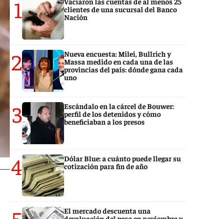
1
Vaciaron las cuentas de al menos 25
clientes de una sucursal del Banco
Nación
2
Nueva encuesta: Milei, Bullrich y
Massa medido en cada una de las
provincias del país: dónde gana cada
uno
3
Escándalo en la cárcel de Bouwer:
perfil de los detenidos y cómo
beneficiaban a los presos
4
Dólar Blue: a cuánto puede llegar su
cotización para fin de año
5
El mercado descuenta una
devaluación del peso en noviembre y