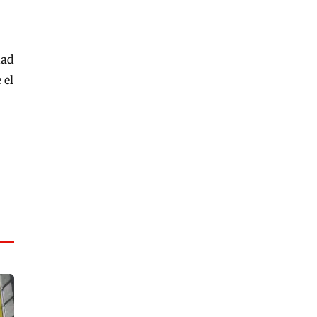
dad
 el