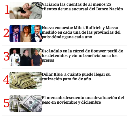
1
Vaciaron las cuentas de al menos 25
clientes de una sucursal del Banco Nación
2
Nueva encuesta: Milei, Bullrich y Massa
medido en cada una de las provincias del
país: dónde gana cada uno
3
Escándalo en la cárcel de Bouwer: perfil de
los detenidos y cómo beneficiaban a los
presos
4
Dólar Blue: a cuánto puede llegar su
cotización para fin de año
5
El mercado descuenta una devaluación del
peso en noviembre y diciembre