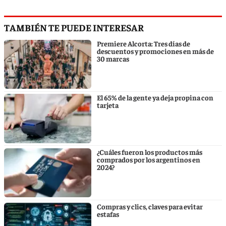
TAMBIÉN TE PUEDE INTERESAR
Premiere Alcorta: Tres días de
descuentos y promociones en más de
30 marcas
El 65% de la gente ya deja propina con
tarjeta
¿Cuáles fueron los productos más
comprados por los argentinos en
2024?
Compras y clics, claves para evitar
estafas