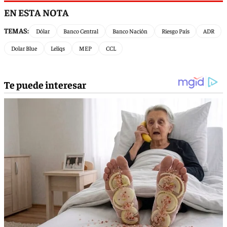
EN ESTA NOTA
TEMAS:
Dólar
Banco Central
Banco Nación
Riesgo País
ADR
Dolar Blue
Leliqs
MEP
CCL