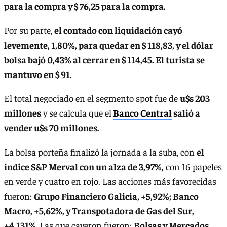
para la compra y $ 76,25 para la compra.
Por su parte,
el contado con liquidación cayó
levemente, 1,80%, para quedar en $ 118,83, y el dólar
bolsa bajó 0,43% al cerrar en $ 114,45. El turista se
mantuvo en $ 91.
El total negociado en el segmento spot fue de
u$s 203
millones
y se calcula que el
Banco Central
salió a
vender u$s 70 millones.
La bolsa porteña finalizó la jornada a la suba, con
el
índice S&P Merval con un alza de 3,97%,
con 16 papeles
en verde y cuatro en rojo. Las acciones más favorecidas
fueron:
Grupo Financiero Galicia, +5,92%; Banco
Macro, +5,62%, y Transpotadora de Gas del Sur,
+4,131%.
Las que cayeron fueron:
Bolsas y Mercados