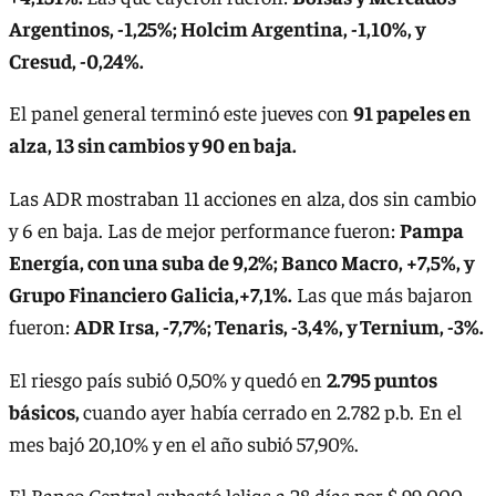
Argentinos, -1,25%; Holcim Argentina, -1,10%, y
Cresud, -0,24%.
El panel general terminó este jueves con
91 papeles en
alza, 13 sin cambios y 90 en baja.
Las ADR mostraban 11 acciones en alza, dos sin cambio
y 6 en baja. Las de mejor performance fueron:
Pampa
Energía, con una suba de 9,2%; Banco Macro, +7,5%, y
Grupo Financiero Galicia,+7,1%.
Las que más bajaron
fueron:
ADR Irsa, -7,7%; Tenaris, -3,4%, y Ternium, -3%.
El riesgo país subió 0,50% y quedó en
2.795 puntos
básicos,
cuando ayer había cerrado en 2.782 p.b. En el
mes bajó 20,10% y en el año subió 57,90%.
El Banco Central subastó leliqs a 28 días por $ 99.000