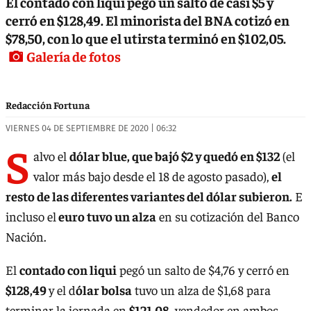
El contado con liqui pegó un salto de casi $5 y
cerró en $128,49. El minorista del BNA cotizó en
$78,50, con lo que el utirsta terminó en $102,05.
Galería de fotos
Redacción Fortuna
VIERNES 04 DE SEPTIEMBRE DE 2020 | 06:32
S
alvo el
dólar blue, que bajó $2 y quedó en $132
(el
valor más bajo desde el 18 de agosto pasado),
el
resto de las diferentes variantes del dólar subieron.
E
incluso el
euro tuvo un alza
en su cotización del Banco
Nación.
El
contado con liqui
pegó un salto de $4,76 y cerró en
$128,49
y el d
ólar bolsa
tuvo un alza de $1,68 para
terminar la jornada en
$121,08,
vendedor en ambos