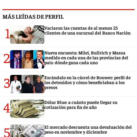
MÁS LEÍDAS DE PERFIL
1
Vaciaron las cuentas de al menos 25
clientes de una sucursal del Banco Nación
2
Nueva encuesta: Milei, Bullrich y Massa
medido en cada una de las provincias del
país: dónde gana cada uno
3
Escándalo en la cárcel de Bouwer: perfil de
los detenidos y cómo beneficiaban a los
presos
4
Dólar Blue: a cuánto puede llegar su
cotización para fin de año
5
El mercado descuenta una devaluación del
peso en noviembre y diciembre