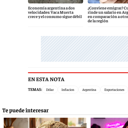
Economía argentina a dos
¿Conviene emigrar? C
velocidades: Vaca Muerta
rinde un salario en Ar
crece y el consumo sigue débil
en comparación a otro
de la región
EN ESTA NOTA
TEMAS:
Dólar
Inflacion
Argentina
Exportaciones