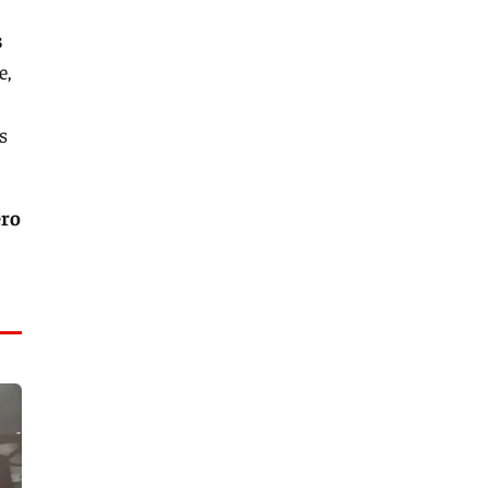
s
e,
s
ero