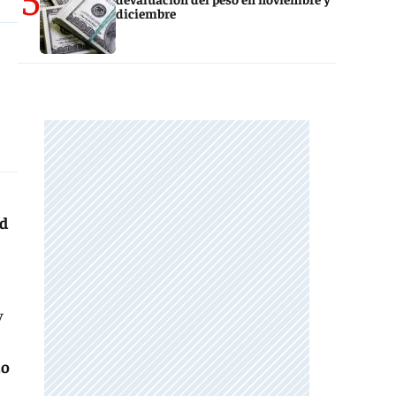
diciembre
ad
y
zo