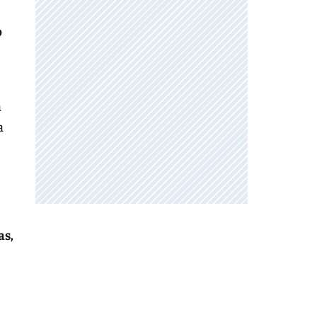
o
a
a
as,