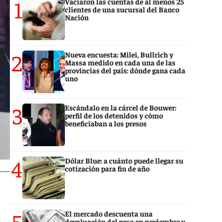
1
Vaciaron las cuentas de al menos 25
clientes de una sucursal del Banco
Nación
2
Nueva encuesta: Milei, Bullrich y
Massa medido en cada una de las
provincias del país: dónde gana cada
uno
3
Escándalo en la cárcel de Bouwer:
perfil de los detenidos y cómo
beneficiaban a los presos
4
Dólar Blue: a cuánto puede llegar su
cotización para fin de año
5
El mercado descuenta una
devaluación del peso en noviembre y