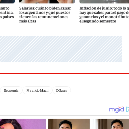
uánto
Salarios: cuánto piden ganar
Inflación de junio: todo lo 
gentina,
los argentinos y qué puestos
hay que saber para el pago d
s países
tienen las remuneraciones
ganancias y el monotributo
más altas
el segundo semestre
Economía
Mauricio Macri
Dólares