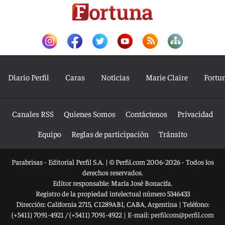
Diario Perfil
Caras
Noticias
Marie Claire
Fortu
Canales RSS
Quienes Somos
Contáctenos
Privacidad
Equipo
Reglas de participación
Tránsito
Parabrisas - Editorial Perfil S.A.
| © Perfil.com 2006-2026 - Todos los
derechos reservados.
Editor responsable: María José Bonacifa.
Registro de la propiedad intelectual número 5346433
Dirección:
California 2715
,
C1289ABI
,
CABA, Argentina
| Teléfono:
(+5411) 7091-4921
/
(+5411) 7091-4922
| E-mail:
perfilcom@perfil.com