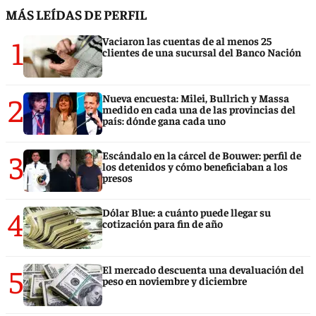
MÁS LEÍDAS DE PERFIL
1
Vaciaron las cuentas de al menos 25
clientes de una sucursal del Banco Nación
2
Nueva encuesta: Milei, Bullrich y Massa
medido en cada una de las provincias del
país: dónde gana cada uno
3
Escándalo en la cárcel de Bouwer: perfil de
los detenidos y cómo beneficiaban a los
presos
4
Dólar Blue: a cuánto puede llegar su
cotización para fin de año
5
El mercado descuenta una devaluación del
peso en noviembre y diciembre