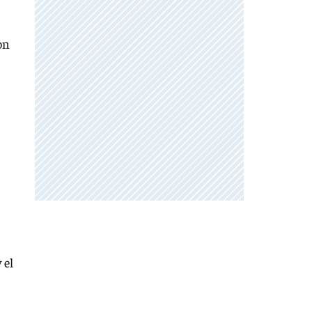
on
 el