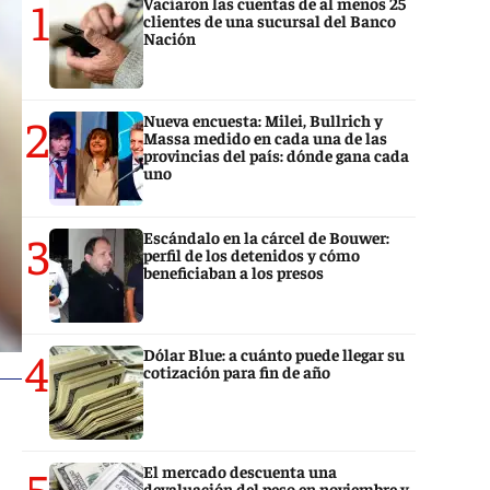
1
Vaciaron las cuentas de al menos 25
clientes de una sucursal del Banco
Nación
2
Nueva encuesta: Milei, Bullrich y
Massa medido en cada una de las
provincias del país: dónde gana cada
uno
3
Escándalo en la cárcel de Bouwer:
perfil de los detenidos y cómo
beneficiaban a los presos
4
Dólar Blue: a cuánto puede llegar su
cotización para fin de año
5
El mercado descuenta una
devaluación del peso en noviembre y