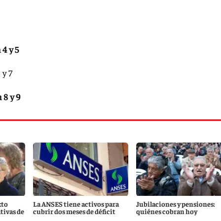
4 y 5
 y 7
 8 y 9
xto
La ANSES tiene activos para
Jubilaciones y pensiones:
tivas de
cubrir dos meses de déficit
quiénes cobran hoy