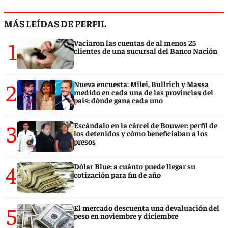
MÁS LEÍDAS DE PERFIL
1
Vaciaron las cuentas de al menos 25
clientes de una sucursal del Banco Nación
2
Nueva encuesta: Milei, Bullrich y Massa
medido en cada una de las provincias del
país: dónde gana cada uno
3
Escándalo en la cárcel de Bouwer: perfil de
los detenidos y cómo beneficiaban a los
presos
4
Dólar Blue: a cuánto puede llegar su
cotización para fin de año
5
El mercado descuenta una devaluación del
peso en noviembre y diciembre