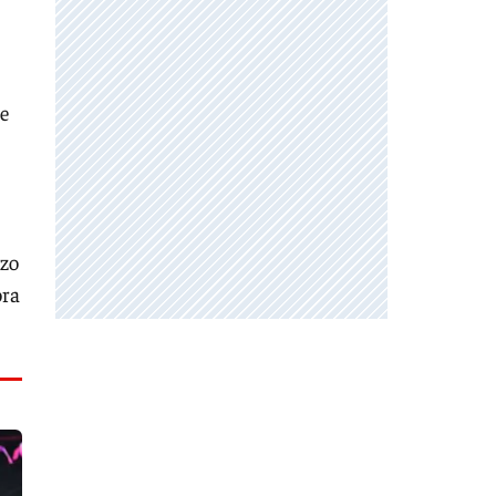
de
rzo
ora