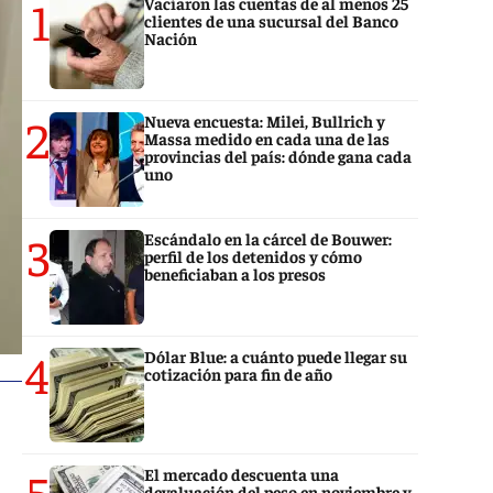
1
Vaciaron las cuentas de al menos 25
clientes de una sucursal del Banco
Nación
2
Nueva encuesta: Milei, Bullrich y
Massa medido en cada una de las
provincias del país: dónde gana cada
uno
3
Escándalo en la cárcel de Bouwer:
perfil de los detenidos y cómo
beneficiaban a los presos
4
Dólar Blue: a cuánto puede llegar su
cotización para fin de año
5
El mercado descuenta una
devaluación del peso en noviembre y