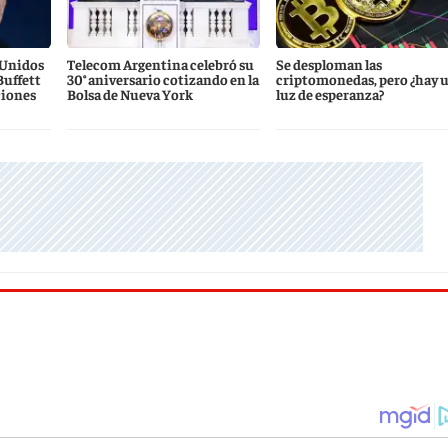
 Unidos
Telecom Argentina celebró su
Se desploman las
Buffett
30° aniversario cotizando en la
criptomonedas, pero ¿hay 
ciones
Bolsa de Nueva York
luz de esperanza?