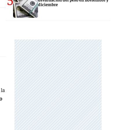
diciembre
 la
o