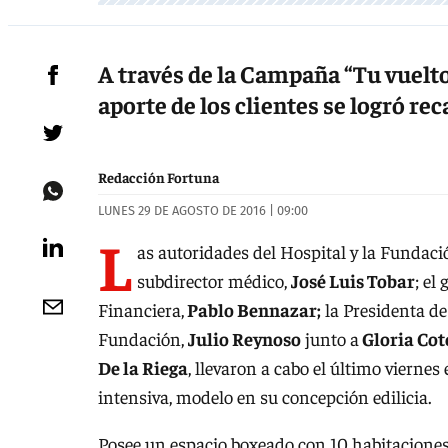
A través de la Campaña “Tu vuelto
aporte de los clientes se logró re
Redacción Fortuna
LUNES 29 DE AGOSTO DE 2016 | 09:00
L
as autoridades del Hospital y la Fundaci
subdirector médico,
José Luis Tobar
; el
Financiera,
Pablo Bennazar;
la Presidenta d
Fundación,
Julio Reynoso
junto a
Gloria Cot
De la Riega
, llevaron a cabo el último viernes
intensiva, modelo en su concepción edilicia.
Posee un espacio boxeado con 10 habitaciones