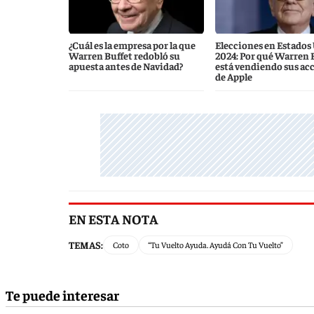
¿Cuál es la empresa por la que
Elecciones en Estados
Warren Buffet redobló su
2024: Por qué Warren 
apuesta antes de Navidad?
está vendiendo sus ac
de Apple
EN ESTA NOTA
TEMAS:
Coto
“Tu Vuelto Ayuda. Ayudá Con Tu Vuelto”