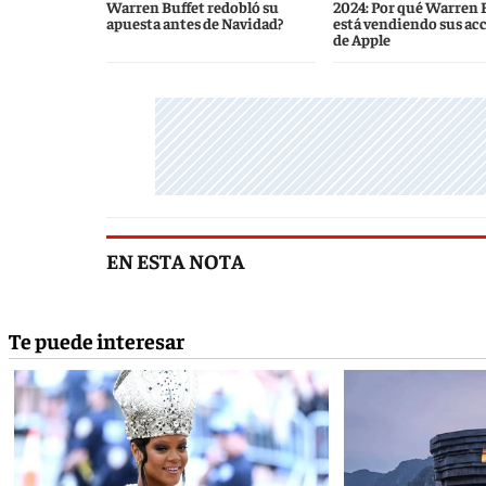
Warren Buffet redobló su
2024: Por qué Warren 
apuesta antes de Navidad?
está vendiendo sus ac
de Apple
EN ESTA NOTA