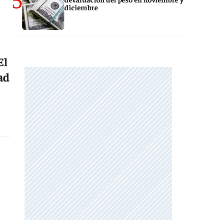
diciembre
El
ad