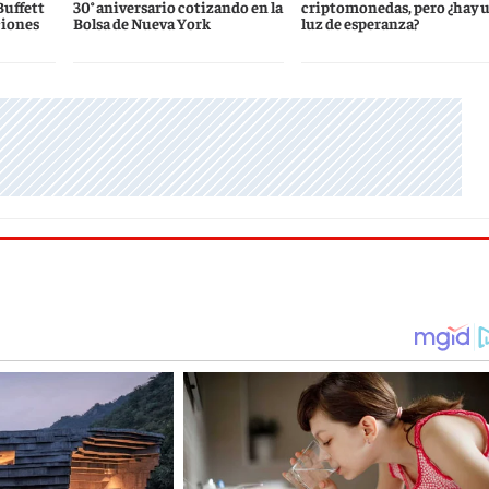
Buffett
30° aniversario cotizando en la
criptomonedas, pero ¿hay 
ciones
Bolsa de Nueva York
luz de esperanza?