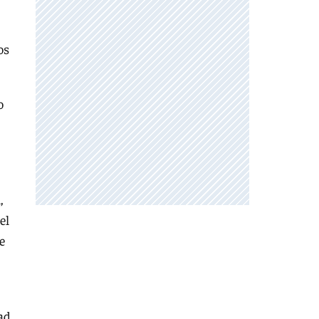
os
o
,
el
e
dad