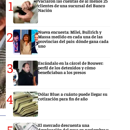
1
Vaciaron las cuentas de al menos 25
clientes de una sucursal del Banco
Nación
2
Nueva encuesta: Milei, Bullrich y
Massa medido en cada una de las
provincias del país: dónde gana cada
uno
3
Escándalo en la cárcel de Bouwer:
perfil de los detenidos y cómo
beneficiaban a los presos
4
Dólar Blue: a cuánto puede llegar su
cotización para fin de año
5
El mercado descuenta una
devaluación del peso en noviembre y