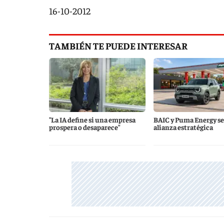
16-10-2012
TAMBIÉN TE PUEDE INTERESAR
"La IA define si una empresa
BAIC y Puma Energy se
prospera o desaparece"
alianza estratégica