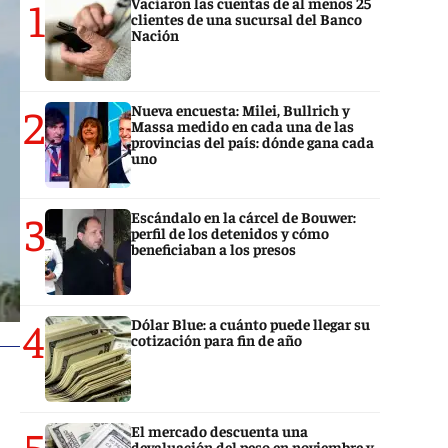
1
Vaciaron las cuentas de al menos 25
clientes de una sucursal del Banco
Nación
2
Nueva encuesta: Milei, Bullrich y
Massa medido en cada una de las
provincias del país: dónde gana cada
uno
3
Escándalo en la cárcel de Bouwer:
perfil de los detenidos y cómo
beneficiaban a los presos
4
Dólar Blue: a cuánto puede llegar su
cotización para fin de año
5
El mercado descuenta una
devaluación del peso en noviembre y