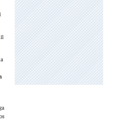
l
il
na
n
ga
ios