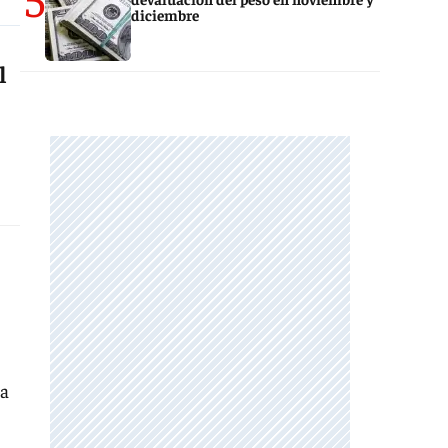
diciembre
l
la