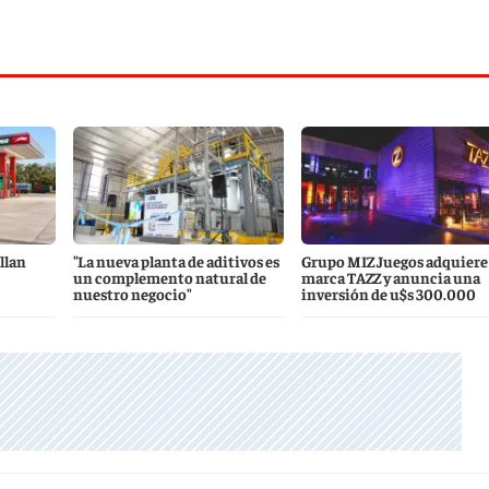
llan
"La nueva planta de aditivos es
Grupo MIZ Juegos adquiere 
un complemento natural de
marca TAZZ y anuncia una
nuestro negocio"
inversión de u$s 300.000