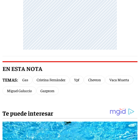
EN ESTA NOTA
TEMAS:
Gas
Cristina Fernández
Ypf
Chevron
Vaca Muerta
Miguel Galuccio
Gazprom