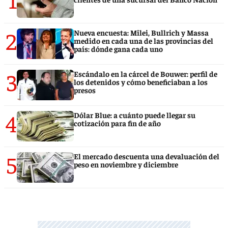
2
Nueva encuesta: Milei, Bullrich y Massa
medido en cada una de las provincias del
país: dónde gana cada uno
3
Escándalo en la cárcel de Bouwer: perfil de
los detenidos y cómo beneficiaban a los
presos
4
Dólar Blue: a cuánto puede llegar su
cotización para fin de año
5
El mercado descuenta una devaluación del
peso en noviembre y diciembre