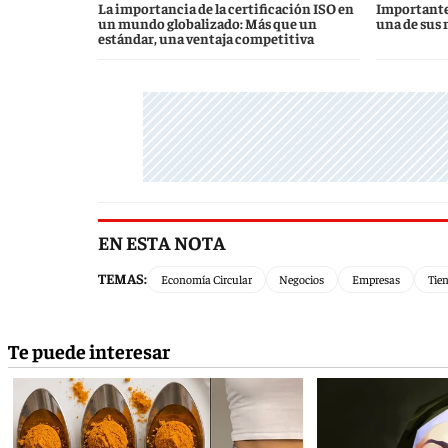
La importancia de la certificación ISO en
Importante
un mundo globalizado: Más que un
una de sus 
estándar, una ventaja competitiva
EN ESTA NOTA
TEMAS:
Economía Circular
Negocios
Empresas
Tien