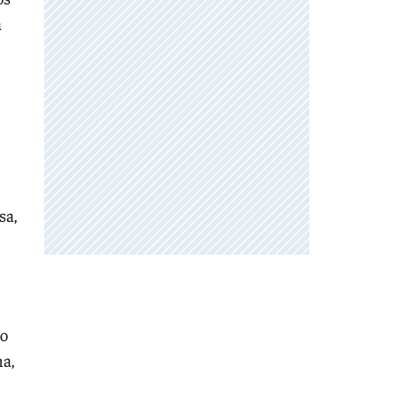
á
sa,
io
ma,