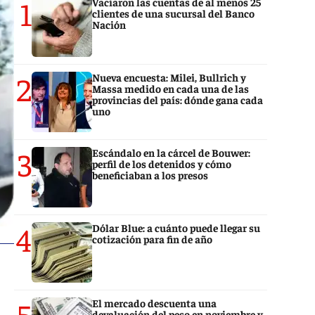
1
Vaciaron las cuentas de al menos 25
clientes de una sucursal del Banco
Nación
2
Nueva encuesta: Milei, Bullrich y
Massa medido en cada una de las
provincias del país: dónde gana cada
uno
3
Escándalo en la cárcel de Bouwer:
perfil de los detenidos y cómo
beneficiaban a los presos
4
Dólar Blue: a cuánto puede llegar su
cotización para fin de año
5
El mercado descuenta una
devaluación del peso en noviembre y