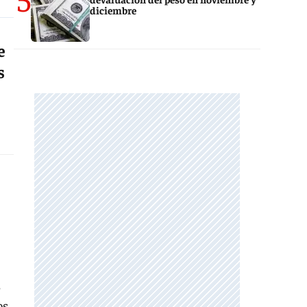
diciembre
e
s
s
os