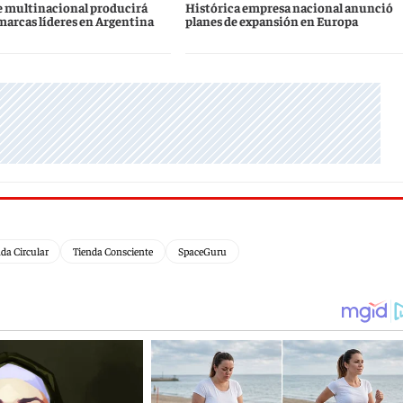
 multinacional producirá
Histórica empresa nacional anunció
marcas líderes en Argentina
planes de expansión en Europa
da Circular
Tienda Consciente
SpaceGuru