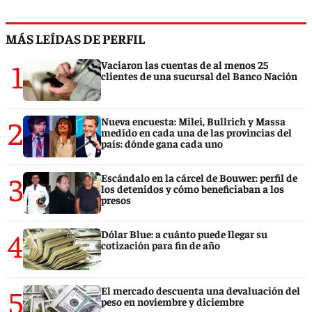
MÁS LEÍDAS DE PERFIL
1
Vaciaron las cuentas de al menos 25
clientes de una sucursal del Banco Nación
2
Nueva encuesta: Milei, Bullrich y Massa
medido en cada una de las provincias del
país: dónde gana cada uno
3
Escándalo en la cárcel de Bouwer: perfil de
los detenidos y cómo beneficiaban a los
presos
4
Dólar Blue: a cuánto puede llegar su
cotización para fin de año
5
El mercado descuenta una devaluación del
peso en noviembre y diciembre