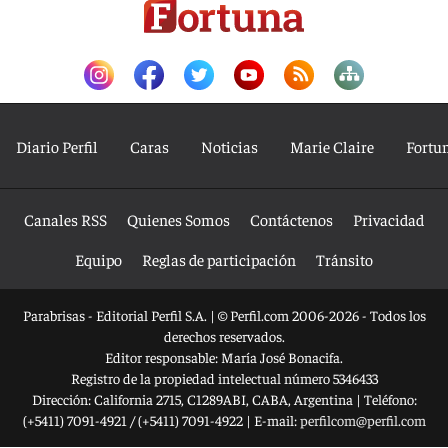
Diario Perfil
Caras
Noticias
Marie Claire
Fortu
Canales RSS
Quienes Somos
Contáctenos
Privacidad
Equipo
Reglas de participación
Tránsito
Parabrisas - Editorial Perfil S.A.
| © Perfil.com 2006-2026 - Todos los
derechos reservados.
Editor responsable: María José Bonacifa.
Registro de la propiedad intelectual número 5346433
Dirección:
California 2715
,
C1289ABI
,
CABA, Argentina
| Teléfono:
(+5411) 7091-4921
/
(+5411) 7091-4922
| E-mail:
perfilcom@perfil.com