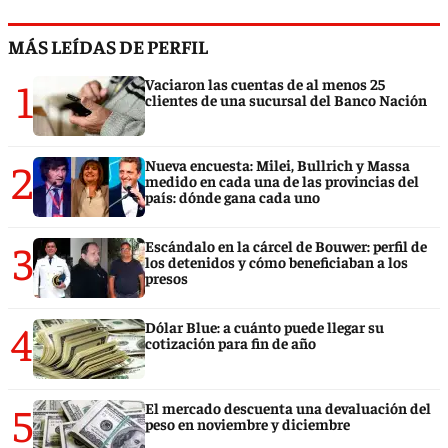
MÁS LEÍDAS DE PERFIL
1
Vaciaron las cuentas de al menos 25
clientes de una sucursal del Banco Nación
2
Nueva encuesta: Milei, Bullrich y Massa
medido en cada una de las provincias del
país: dónde gana cada uno
3
Escándalo en la cárcel de Bouwer: perfil de
los detenidos y cómo beneficiaban a los
presos
4
Dólar Blue: a cuánto puede llegar su
cotización para fin de año
5
El mercado descuenta una devaluación del
peso en noviembre y diciembre