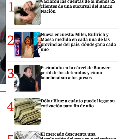
1
Vaciaron las cuentas de al menos 25
clientes de una sucursal del Banco
Nación
2
Nueva encuesta: Milei, Bullrich y
Massa medido en cada una de las
provincias del país: dónde gana cada
uno
3
Escándalo en la cárcel de Bouwer:
perfil de los detenidos y cómo
beneficiaban a los presos
4
Dólar Blue: a cuánto puede llegar su
cotización para fin de año
5
El mercado descuenta una
devaluación del peso en noviembre y