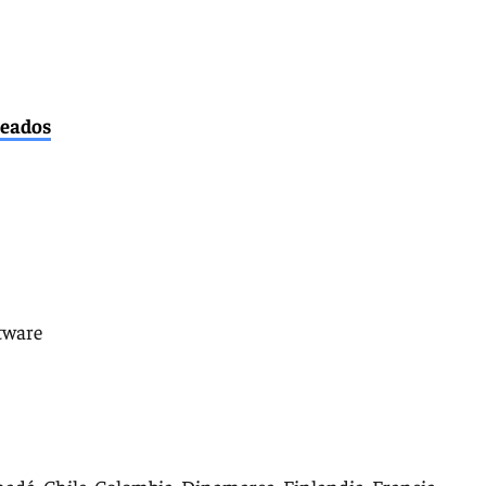
leados
ftware