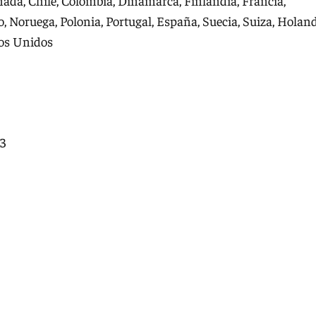
Canadá, Chile, Colombia, Dinamarca, Finlandia, Francia,
co, Noruega, Polonia, Portugal, España, Suecia, Suiza, Holan
os Unidos
3