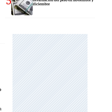
diciembre
o
a