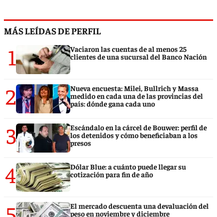
MÁS LEÍDAS DE PERFIL
1
Vaciaron las cuentas de al menos 25
clientes de una sucursal del Banco Nación
2
Nueva encuesta: Milei, Bullrich y Massa
medido en cada una de las provincias del
país: dónde gana cada uno
3
Escándalo en la cárcel de Bouwer: perfil de
los detenidos y cómo beneficiaban a los
presos
4
Dólar Blue: a cuánto puede llegar su
cotización para fin de año
5
El mercado descuenta una devaluación del
peso en noviembre y diciembre