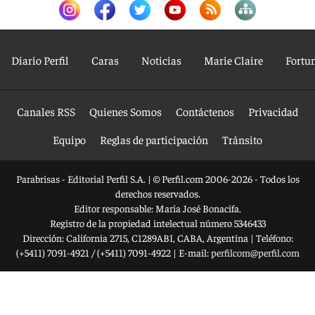
Diario Perfil
Caras
Noticias
Marie Claire
Fortu
Canales RSS
Quienes Somos
Contáctenos
Privacidad
Equipo
Reglas de participación
Tránsito
Parabrisas - Editorial Perfil S.A.
| © Perfil.com 2006-2026 - Todos los
derechos reservados.
Editor responsable: María José Bonacifa.
Registro de la propiedad intelectual número 5346433
Dirección:
California 2715
,
C1289ABI
,
CABA, Argentina
| Teléfono:
(+5411) 7091-4921
/
(+5411) 7091-4922
| E-mail:
perfilcom@perfil.com