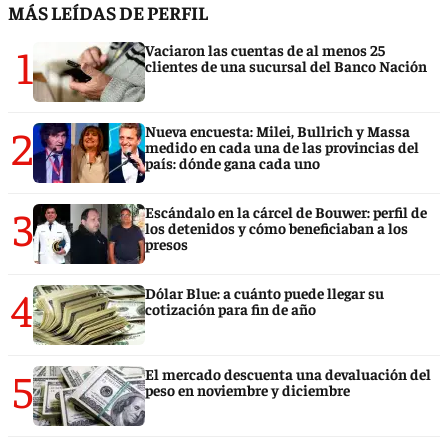
MÁS LEÍDAS DE PERFIL
1
Vaciaron las cuentas de al menos 25
clientes de una sucursal del Banco Nación
2
Nueva encuesta: Milei, Bullrich y Massa
medido en cada una de las provincias del
país: dónde gana cada uno
3
Escándalo en la cárcel de Bouwer: perfil de
los detenidos y cómo beneficiaban a los
presos
4
Dólar Blue: a cuánto puede llegar su
cotización para fin de año
5
El mercado descuenta una devaluación del
peso en noviembre y diciembre