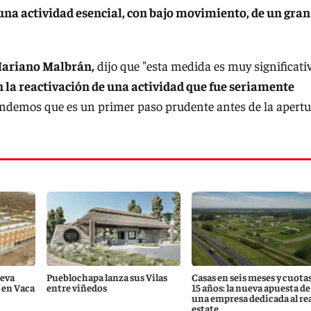
 una actividad esencial, con bajo movimiento, de un gran
ariano Malbrán,
dijo que "esta medida es muy significati
n la reactivación de una actividad que fue seriamente
ndemos que es un primer paso prudente antes de la apertu
eva
Pueblochapa lanza sus Vilas
Casas en seis meses y cuotas
 en Vaca
entre viñedos
15 años: la nueva apuesta de
una empresa dedicada al re
estate