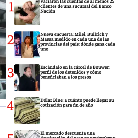
1
Vaciaron las cuentas de al menos 25
clientes de una sucursal del Banco
Nación
2
Nueva encuesta: Milei, Bullrich y
Massa medido en cada una de las
provincias del país: dónde gana cada
uno
3
Escándalo en la cárcel de Bouwer:
perfil de los detenidos y cómo
beneficiaban a los presos
4
Dólar Blue: a cuánto puede llegar su
cotización para fin de año
5
El mercado descuenta una
devaluación del peso en noviembre y