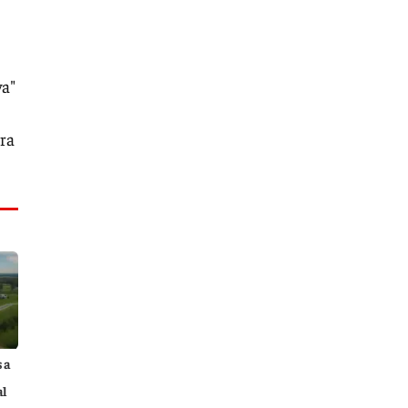
va"
ra
 a
al