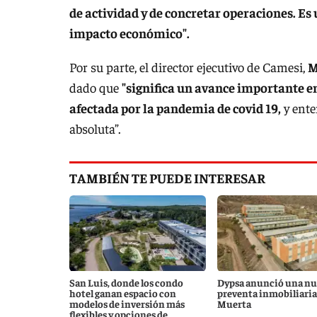
de actividad y de concretar operaciones. Es
impacto económico".
Por su parte, el director ejecutivo de Camesi,
M
dado que
"significa un avance importante e
afectada por la pandemia de covid 19,
y ente
absoluta”.
TAMBIÉN TE PUEDE INTERESAR
San Luis, donde los condo
Dypsa anunció una nu
hotel ganan espacio con
preventa inmobiliaria
modelos de inversión más
Muerta
flexibles y opciones de