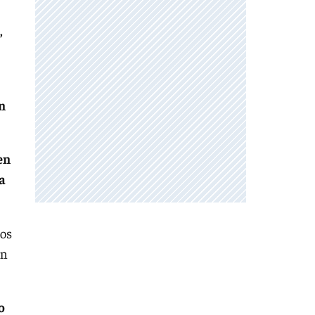
,
n
en
 a
ios
on
o