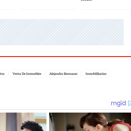
tos
Venta De Inmuebles
Alejandro Bennazar
Inmobilikarias