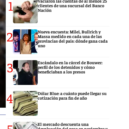
1
Vaciaron las cuentas de al menos 25
clientes de una sucursal del Banco
Nación
2
Nueva encuesta: Milei, Bullrich y
Massa medido en cada una de las
provincias del país: dónde gana cada
uno
3
Escándalo en la cárcel de Bouwer:
perfil de los detenidos y cómo
beneficiaban a los presos
4
Dólar Blue: a cuánto puede llegar su
cotización para fin de año
5
El mercado descuenta una
devaluación del peso en noviembre y