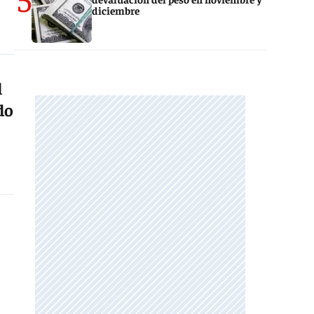
diciembre
l
do