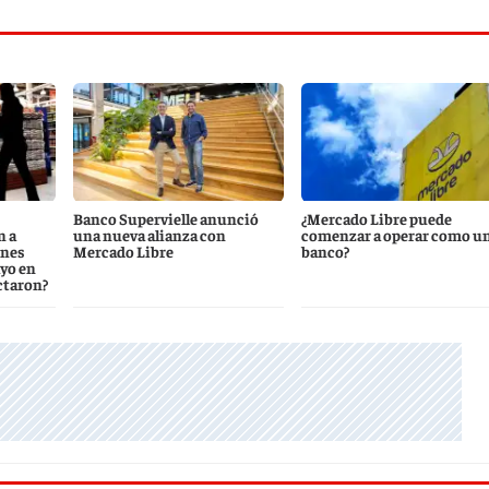
Banco Supervielle anunció
¿Mercado Libre puede
n a
una nueva alianza con
comenzar a operar como u
ones
Mercado Libre
banco?
ayo en
ctaron?