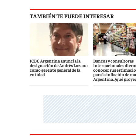
TAMBIÉN TE PUEDE INTERESAR
ICBC Argentina anuncia la
Bancos y consultoras
designación de Andrés Lozano
internacionales diero
como gerente general de la
conocer sus estimaci
entidad
para la inflación de m
Argentina, ¿qué proye