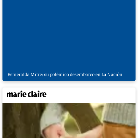
Esmeralda Mitre: su polémico desembarco en La Nación