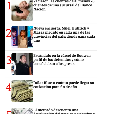
1
Vaciaron las cuentas de al menos 25
clientes de una sucursal del Banco
Nación
2
Nueva encuesta: Milei, Bullrich y
Massa medido en cada una de las
provincias del país: dónde gana cada
uno
3
Escándalo en la cárcel de Bouwer:
perfil de los detenidos y cómo
beneficiaban a los presos
4
Dólar Blue: a cuánto puede llegar su
cotización para fin de año
5
El mercado descuenta una
devaluación del peso en noviembre y