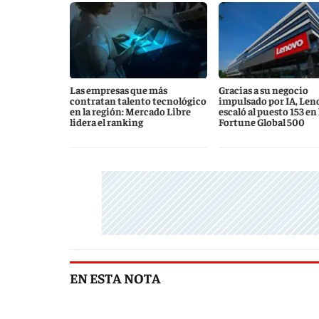
Las empresas que más
Gracias a su negocio
contratan talento tecnológico
impulsado por IA, Len
en la región: Mercado Libre
escaló al puesto 153 en l
lidera el ranking
Fortune Global 500
EN ESTA NOTA