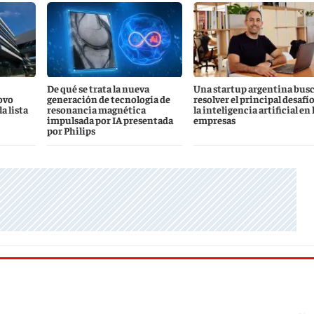
De qué se trata la nueva
Una startup argentina bus
ovo
generación de tecnología de
resolver el principal desafío
a lista
resonancia magnética
la inteligencia artificial en 
impulsada por IA presentada
empresas
por Philips