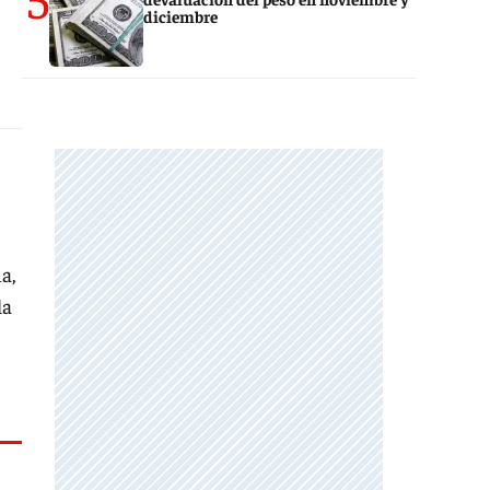
diciembre
a,
la