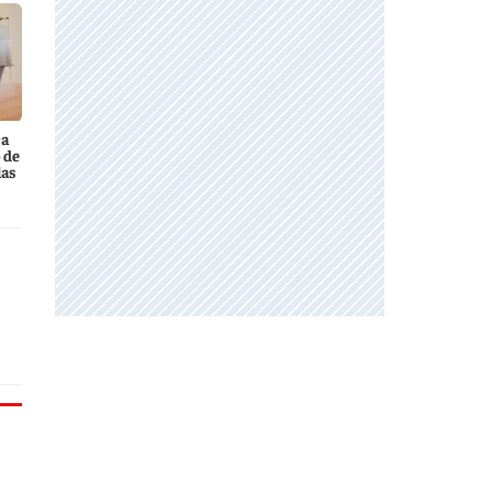
ca
 de
las