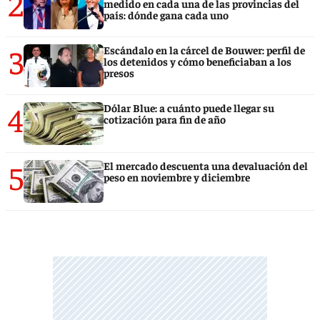
2
medido en cada una de las provincias del
país: dónde gana cada uno
3
Escándalo en la cárcel de Bouwer: perfil de
los detenidos y cómo beneficiaban a los
presos
4
Dólar Blue: a cuánto puede llegar su
cotización para fin de año
5
El mercado descuenta una devaluación del
peso en noviembre y diciembre