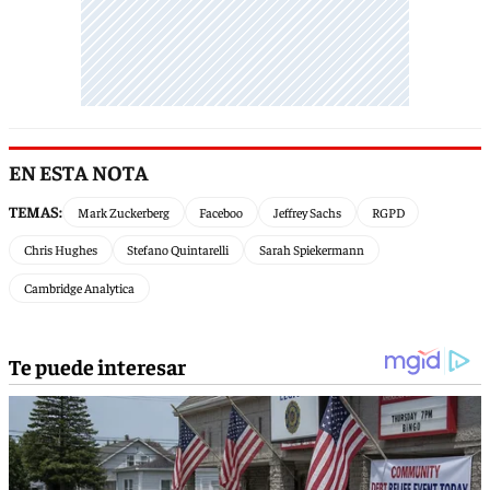
EN ESTA NOTA
TEMAS:
Mark Zuckerberg
Faceboo
Jeffrey Sachs
RGPD
Chris Hughes
Stefano Quintarelli
Sarah Spiekermann
Cambridge Analytica