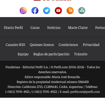
Diario Perfil
Caras
Noticias
Marie Claire
Fortu
Canales RSS
Quienes Somos
Contáctenos
Privacidad
Equipo
Reglas de participación
Tránsito
Parabrisas - Editorial Perfil S.A.
| © Perfil.com 2006-2026 - Todos los
derechos reservados.
Editor responsable: María José Bonacifa.
Registro de la propiedad intelectual número 5346433
Dirección:
California 2715
,
C1289ABI
,
CABA, Argentina
| Teléfono:
(+5411) 7091-4921
/
(+5411) 7091-4922
| E-mail:
perfilcom@perfil.com