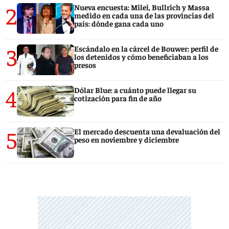
2
Nueva encuesta: Milei, Bullrich y Massa
medido en cada una de las provincias del
país: dónde gana cada uno
3
Escándalo en la cárcel de Bouwer: perfil de
los detenidos y cómo beneficiaban a los
presos
4
Dólar Blue: a cuánto puede llegar su
cotización para fin de año
5
El mercado descuenta una devaluación del
peso en noviembre y diciembre