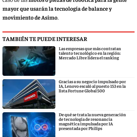
mayor que usarán la tecnología de balance y
movimiento de Asimo
.
TAMBIÉN TE PUEDE INTERESAR
Las empresas que más contratan
talento tecnológico en la región:
Mercado Libre lidera el ranking
Gracias a su negocio impulsado por
IA, Lenovo escaló al puesto 153 en la
lista Fortune Global 500
De qué se trata la nueva generación
de tecnología de resonancia
magnética impulsada por IA
presentada por Philips