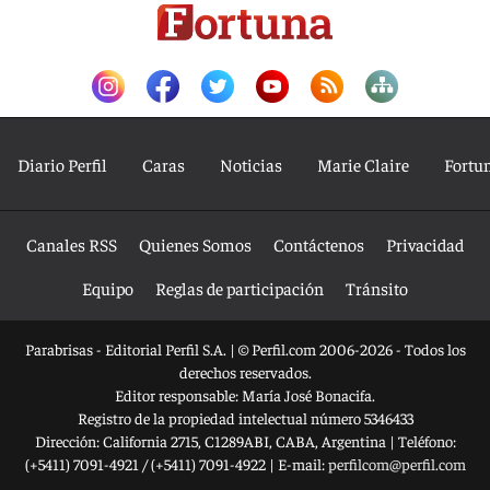
Diario Perfil
Caras
Noticias
Marie Claire
Fortu
Canales RSS
Quienes Somos
Contáctenos
Privacidad
Equipo
Reglas de participación
Tránsito
Parabrisas - Editorial Perfil S.A.
| © Perfil.com 2006-2026 - Todos los
derechos reservados.
Editor responsable: María José Bonacifa.
Registro de la propiedad intelectual número 5346433
Dirección:
California 2715
,
C1289ABI
,
CABA, Argentina
| Teléfono:
(+5411) 7091-4921
/
(+5411) 7091-4922
| E-mail:
perfilcom@perfil.com