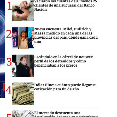
1
Vaciaron las cuentas de al menos 25
clientes de una sucursal del Banco
Nación
2
Nueva encuesta: Milei, Bullrich y
Massa medido en cada una de las
provincias del país: dónde gana cada
uno
3
Escándalo en la cárcel de Bouwer:
perfil de los detenidos y cómo
beneficiaban a los presos
4
Dólar Blue: a cuánto puede llegar su
cotización para fin de año
5
El mercado descuenta una
devaluación del peso en noviembre y