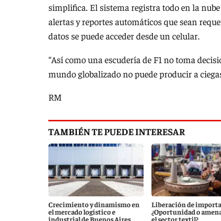
simplifica. El sistema registra todo en la nube
alertas y reportes automáticos que sean reque
datos se puede acceder desde un celular.
“Así como una escudería de F1 no toma decisio
mundo globalizado no puede producir a ciegas”,
RM
TAMBIÉN TE PUEDE INTERESAR
Crecimiento y dinamismo en
Liberación de importa
el mercado logístico e
¿Oportunidad o amena
industrial de Buenos Aires
el sector textil?