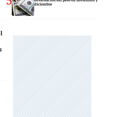
diciembre
l
s
a