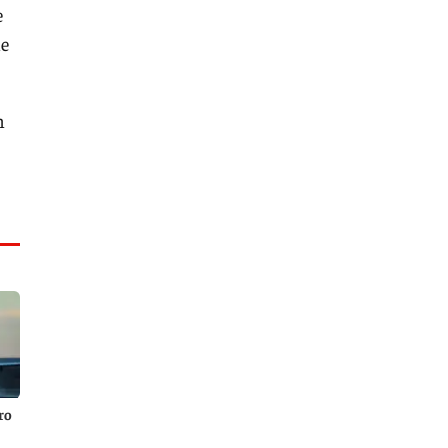
e
de
n
ro