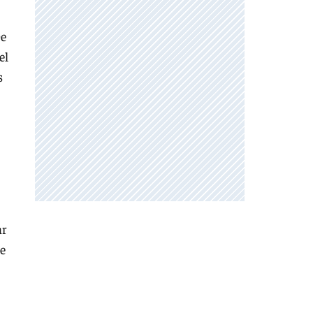
De
el
s
ar
de