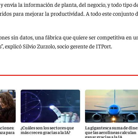
 y envía la información de planta, del negocio, y todo tipo d
ridos para mejorar la productividad. A todo este conjunto 
nes sin datos, una fábrica que quiere ser competitiva en u
 explicó Silvio Zurzolo, socio gerente de ITPort.
ciones:
¿Cuáles son los sectores que
La gigantesca suma de dine
za para
más crecen gracias a la IA?
que las aerolíneas calculan
ganar gracias a la IA