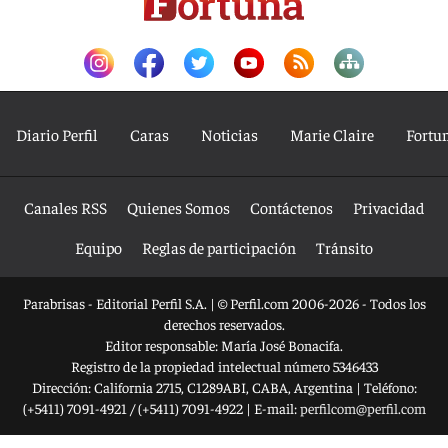
Diario Perfil
Caras
Noticias
Marie Claire
Fortu
Canales RSS
Quienes Somos
Contáctenos
Privacidad
Equipo
Reglas de participación
Tránsito
Parabrisas - Editorial Perfil S.A.
| © Perfil.com 2006-2026 - Todos los
derechos reservados.
Editor responsable: María José Bonacifa.
Registro de la propiedad intelectual número 5346433
Dirección:
California 2715
,
C1289ABI
,
CABA, Argentina
| Teléfono:
(+5411) 7091-4921
/
(+5411) 7091-4922
| E-mail:
perfilcom@perfil.com