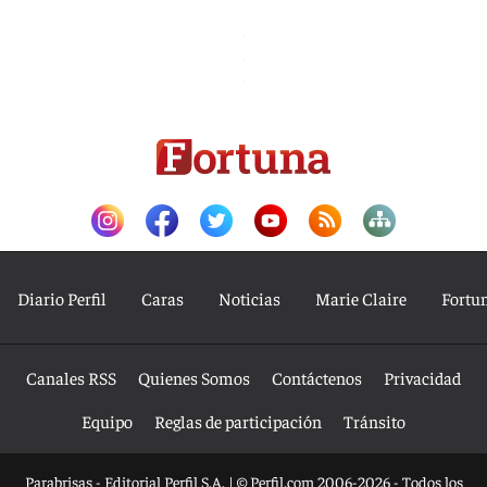
Diario Perfil
Caras
Noticias
Marie Claire
Fortu
Canales RSS
Quienes Somos
Contáctenos
Privacidad
Equipo
Reglas de participación
Tránsito
Parabrisas - Editorial Perfil S.A.
| © Perfil.com 2006-2026 - Todos los