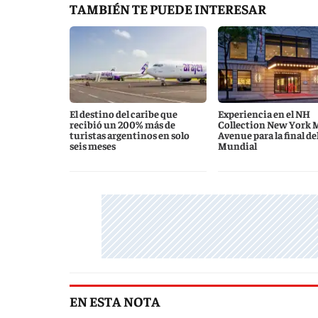
TAMBIÉN TE PUEDE INTERESAR
El destino del caribe que
Experiencia en el NH
recibió un 200% más de
Collection New York 
turistas argentinos en solo
Avenue para la final de
seis meses
Mundial
EN ESTA NOTA