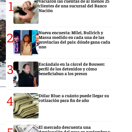
1
Vaciaron las cuentas de al menos 25
clientes de una sucursal del Banco
Nación
2
Nueva encuesta: Milei, Bullrich y
Massa medido en cada una de las
provincias del país: dónde gana cada
uno
3
Escándalo en la cárcel de Bouwer:
perfil de los detenidos y cómo
beneficiaban a los presos
4
Dólar Blue: a cuánto puede llegar su
cotización para fin de año
5
El mercado descuenta una
devaluación del peso en noviembre y