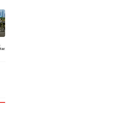
a
tar