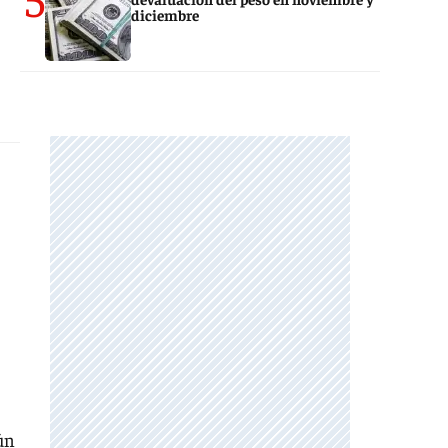
diciembre
ún