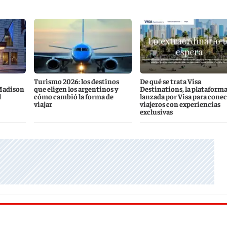
Turismo 2026: los destinos
De qué se trata Visa
Madison
que eligen los argentinos y
Destinations, la plataform
l
cómo cambió la forma de
lanzada por Visa para conec
viajar
viajeros con experiencias
exclusivas