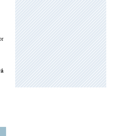
or
rá