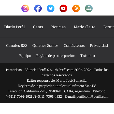
Diario Perfil
Caras
Noticias
Marie Claire
Fortu
Canales RSS
Quienes Somos
Contáctenos
Privacidad
Equipo
Reglas de participación
Tránsito
Parabrisas - Editorial Perfil S.A.
| © Perfil.com 2006-2026 - Todos los
derechos reservados.
Editor responsable: María José Bonacifa.
Registro de la propiedad intelectual número 5346433
Dirección:
California 2715
,
C1289ABI
,
CABA, Argentina
| Teléfono:
(+5411) 7091-4921
/
(+5411) 7091-4922
| E-mail:
perfilcom@perfil.com