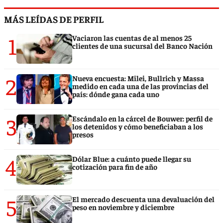
MÁS LEÍDAS DE PERFIL
1
Vaciaron las cuentas de al menos 25
clientes de una sucursal del Banco Nación
2
Nueva encuesta: Milei, Bullrich y Massa
medido en cada una de las provincias del
país: dónde gana cada uno
3
Escándalo en la cárcel de Bouwer: perfil de
los detenidos y cómo beneficiaban a los
presos
4
Dólar Blue: a cuánto puede llegar su
cotización para fin de año
5
El mercado descuenta una devaluación del
peso en noviembre y diciembre