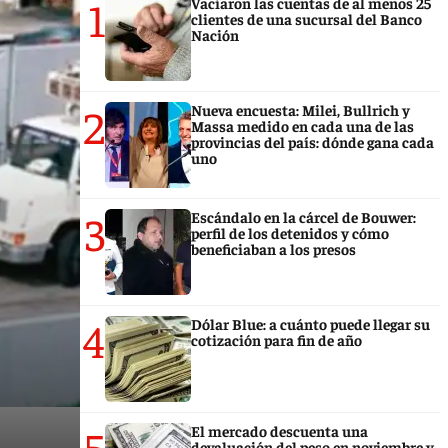
1
Vaciaron las cuentas de al menos 25
clientes de una sucursal del Banco
Nación
2
Nueva encuesta: Milei, Bullrich y
Massa medido en cada una de las
provincias del país: dónde gana cada
uno
3
Escándalo en la cárcel de Bouwer:
perfil de los detenidos y cómo
beneficiaban a los presos
4
Dólar Blue: a cuánto puede llegar su
cotización para fin de año
5
El mercado descuenta una
devaluación del peso en noviembre y