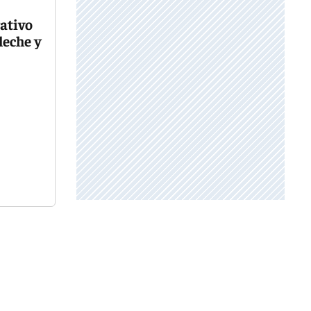
rativo
leche y