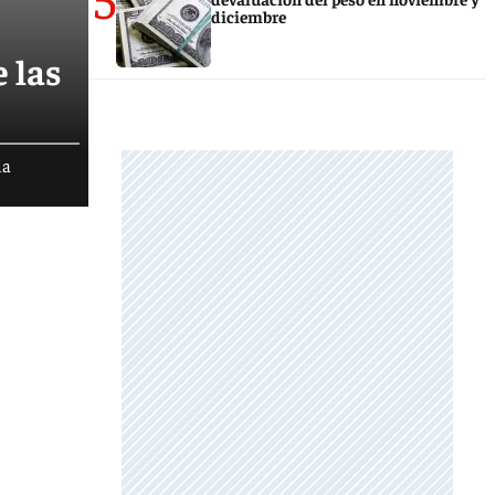
diciembre
 las
ia