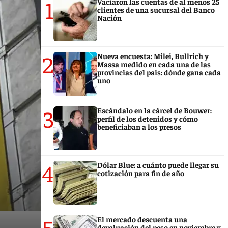
1
Vaciaron las cuentas de al menos 25
clientes de una sucursal del Banco
Nación
2
Nueva encuesta: Milei, Bullrich y
Massa medido en cada una de las
provincias del país: dónde gana cada
uno
3
Escándalo en la cárcel de Bouwer:
perfil de los detenidos y cómo
beneficiaban a los presos
4
Dólar Blue: a cuánto puede llegar su
cotización para fin de año
5
El mercado descuenta una
devaluación del peso en noviembre y