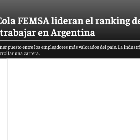
ola FEMSA lideran el ranking de
trabajar en Argentina
er puesto entre los empleadores más valorados del país. La industr
rrollar una carrera.